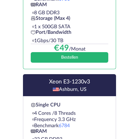
RAM
8 GB DDR3
Storage (Max 4)
1 х 500GB SATA
Port/Bandwidth
1Gbps/30 TB
€
49
/Monat
Bestellen
Xeon E3-1230v3
Ashburn, US
Single CPU
4 Cores /8 Threads
Frequency 3.3 GHz
Benchmark
6784
RAM