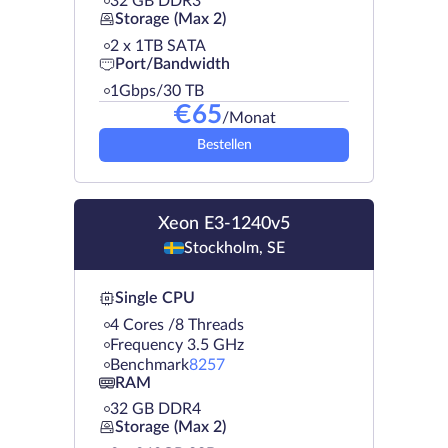
32 GB DDR3
Storage (Max 2)
2 х 1TB SATA
Port/Bandwidth
1Gbps/30 TB
€
65
/Monat
Bestellen
Xeon E3-1240v5
Stockholm, SE
Single CPU
4 Cores /8 Threads
Frequency 3.5 GHz
Benchmark
8257
RAM
32 GB DDR4
Storage (Max 2)