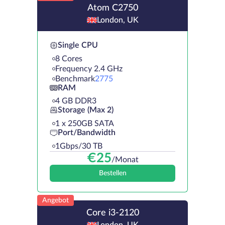
Atom C2750
London, UK
Single CPU
8 Cores
Frequency 2.4 GHz
Benchmark
2775
RAM
4 GB DDR3
Storage (Max 2)
1 х 250GB SATA
Port/Bandwidth
1Gbps/30 TB
€
25
/Monat
Bestellen
Angebot
Core i3-2120
London, UK