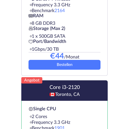
Frequency 3.3 GHz
Benchmark
2164
RAM
8 GB DDR3
Storage (Max 2)
1 х 500GB SATA
Port/Bandwidth
1Gbps/30 TB
€
44
/Monat
Bestellen
Angebot
Core i3-2120
Toronto, CA
Single CPU
2 Cores
Frequency 3.3 GHz
Benchmark
1901