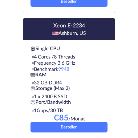
Bestellen
Xeon E-2234
Ashburn, US
Single CPU
4 Cores /8 Threads
Frequency 3.6 GHz
Benchmark
9948
RAM
32 GB DDR4
Storage (Max 2)
1 х 240GB SSD
Port/Bandwidth
1Gbps/30 TB
€
85
/Monat
Bestellen