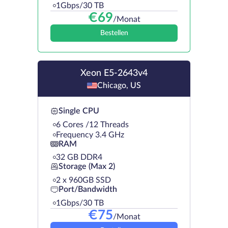
1Gbps/30 TB
€
69
/Monat
Bestellen
Xeon E5-2643v4
Chicago, US
Single CPU
6 Cores /12 Threads
Frequency 3.4 GHz
RAM
32 GB DDR4
Storage (Max 2)
2 х 960GB SSD
Port/Bandwidth
1Gbps/30 TB
€
75
/Monat