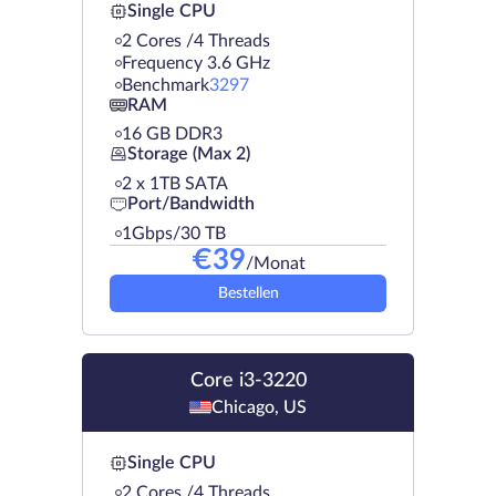
Single CPU
2 Cores /4 Threads
Frequency 3.6 GHz
Benchmark
3297
RAM
16 GB DDR3
Storage (Max 2)
2 х 1TB SATA
Port/Bandwidth
1Gbps/30 TB
€
39
/Monat
Bestellen
Core i3-3220
Chicago, US
Single CPU
2 Cores /4 Threads