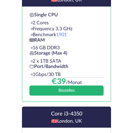
Single CPU
2 Cores
Frequency 3.3 GHz
Benchmark
1901
RAM
16 GB DDR3
Storage (Max 4)
2 х 1TB SATA
Port/Bandwidth
1Gbps/30 TB
€
39
/Monat
Bestellen
Core i3-4350
London, UK