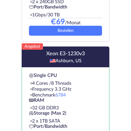
2 х 240GB SSD
Port/Bandwidth
1Gbps/30 TB
€
69
/Monat
Bestellen
Angebot
Xeon E3-1230v3
Ashburn, US
Single CPU
4 Cores /8 Threads
Frequency 3.3 GHz
Benchmark
6784
RAM
32 GB DDR3
Storage (Max 2)
2 х 1TB SATA
Port/Bandwidth