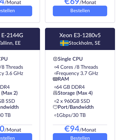
4
€
69
/Monat
/Monat
stellen
Bestellen
 E-2144G
Xeon E3-1280v5
Tallinn, EE
Stockholm, SE
 CPU
Single CPU
/8 Threads
4 Cores /8 Threads
cy 3.6 GHz
Frequency 3.7 GHz
RAM
DDR4
64 GB DDR4
 (Max 2)
Storage (Max 4)
GB SSD
2 х 960GB SSD
andwidth
Port/Bandwidth
0 TB
1Gbps/30 TB
0
€
94
/Monat
/Monat
stellen
Bestellen