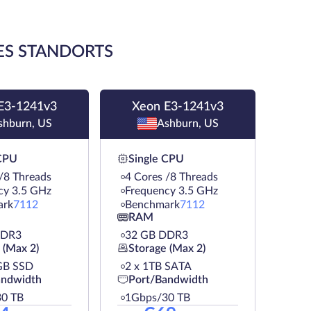
ES STANDORTS
E3-1241v3
Xeon E3-1241v3
shburn, US
Ashburn, US
 CPU
Single CPU
/8 Threads
4 Cores /8 Threads
cy 3.5 GHz
Frequency 3.5 GHz
ark
7112
Benchmark
7112
RAM
DDR3
32 GB DDR3
 (Max 2)
Storage (Max 2)
GB SSD
2 х 1TB SATA
andwidth
Port/Bandwidth
0 TB
1Gbps/30 TB