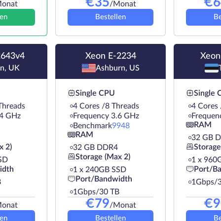
€
35
€
6
onat
/Monat
len
Bestellen
Be
2643v4
Xeon E-2234
Xeon
n, UK
Ashburn, US
Single CPU
Single
Threads
4 Cores /8 Threads
4 Cores 
.4 GHz
Frequency 3.6 GHz
Frequen
RAM
Benchmark
9948
RAM
32 GB 
x 2)
Storage
32 GB DDR4
Storage (Max 2)
SD
1 х 960
idth
Port/B
1 х 240GB SSD
Port/Bandwidth
B
1Gbps/3
1Gbps/30 TB
€
79
€
9
onat
/Monat
len
Bestellen
Be