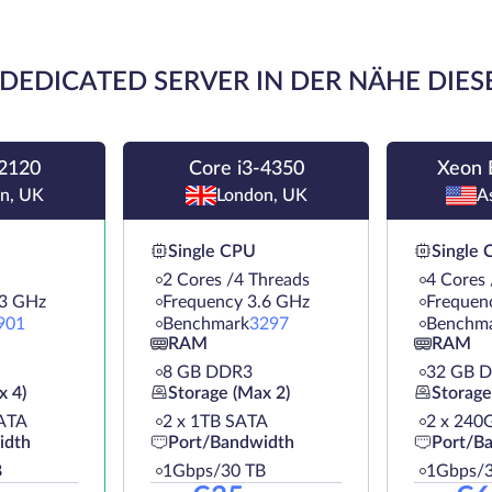
DEDICATED SERVER IN DER NÄHE DIES
-2120
Core i3-4350
Xeon 
n, UK
London, UK
A
Single CPU
Single
2 Cores /4 Threads
4 Cores 
.3 GHz
Frequency 3.6 GHz
Frequen
901
Benchmark
3297
Benchm
RAM
RAM
8 GB DDR3
32 GB 
x 4)
Storage (Max 2)
Storage
ATA
2 х 1TB SATA
2 х 240
idth
Port/Bandwidth
Port/B
B
1Gbps/30 TB
1Gbps/3