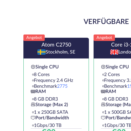
VERFÜGBARE 
Angebot
Angebot
Atom C2750
Core i3
Stockholm, SE
Londo
Single CPU
Single CPU
8 Cores
2 Cores
Frequency 2.4 GHz
Frequency 3
Benchmark
2775
Benchmark
1
RAM
RAM
8 GB DDR3
8 GB DDR3
Storage (Max 2)
Storage (Ma
1 х 250GB SATA
1 х 500GB S
Port/Bandwidth
Port/Bandw
1Gbps/30 TB
1Gbps/30 T