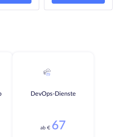
b
DevOps-Dienste
67
ab €