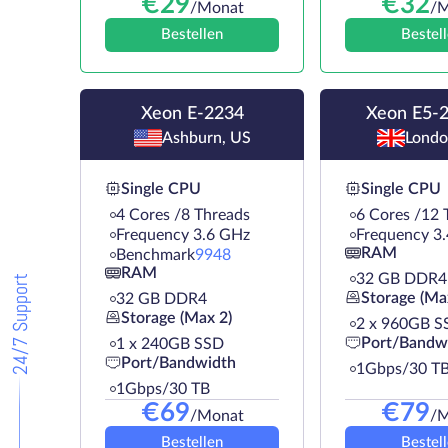
€
29
€
32
/Monat
/M
Bestellen
Bestel
Xeon E-2234
Xeon E5-
Ashburn, US
Londo
Single CPU
Single CPU
4 Cores /8 Threads
6 Cores /12 
Frequency 3.6 GHz
Frequency 3
RAM
Benchmark
9948
RAM
32 GB DDR4
24/7 Support
Storage (Ma
32 GB DDR4
Storage (Max 2)
2 х 960GB S
Port/Bandw
1 х 240GB SSD
Port/Bandwidth
1Gbps/30 T
1Gbps/30 TB
€
69
€
79
/Monat
/M
Bestellen
Bestel