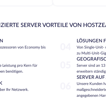
ZIERTE SERVER VORTEILE VON HOSTZ
EN
LÖSUNGEN 
04
rozessoren von Economy bis
Von Single-Unit-
zu Multi-Unit-Gi
GEOGRAFISC
05
e Leistung pro Kern für
Server sind an 13
ben benötigen.
erweitern ständig
SERVER AUF
K
06
Unsere Kunden ha
über Ihr Netzwerk.
maßgeschneiderte
angegebenen Hard