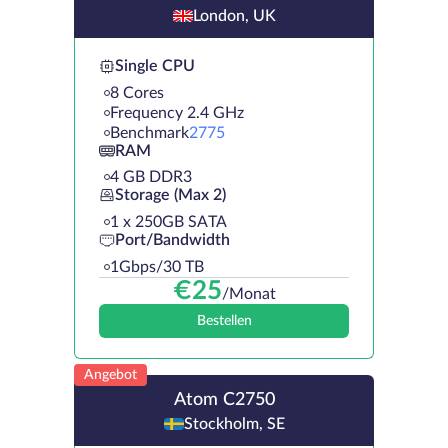
London, UK
Single CPU
8 Cores
Frequency 2.4 GHz
Benchmark
2775
RAM
4 GB DDR3
Storage (Max 2)
1 х 250GB SATA
Port/Bandwidth
1Gbps/30 TB
€
25
/Monat
Bestellen
Angebot
Atom C2750
Stockholm, SE