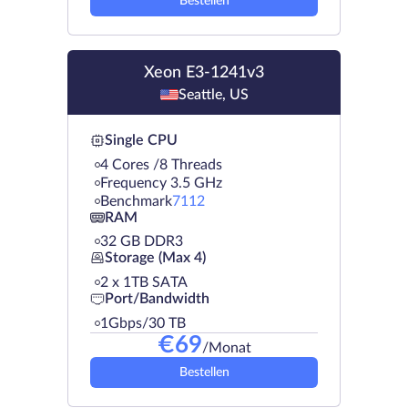
Bestellen
Xeon E3-1241v3
Seattle, US
Single CPU
4 Cores /8 Threads
Frequency 3.5 GHz
Benchmark
7112
RAM
32 GB DDR3
Storage (Max 4)
2 х 1TB SATA
Port/Bandwidth
1Gbps/30 TB
€
69
/Monat
Bestellen