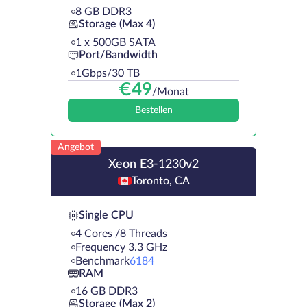
8 GB DDR3
Storage (Max 4)
1 х 500GB SATA
Port/Bandwidth
1Gbps/30 TB
€
49
/Monat
Bestellen
Angebot
Xeon E3-1230v2
Toronto, CA
Single CPU
4 Cores /8 Threads
Frequency 3.3 GHz
Benchmark
6184
RAM
16 GB DDR3
Storage (Max 2)