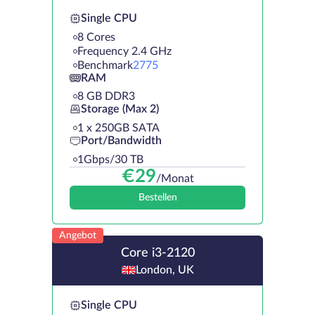
Single CPU
8 Cores
Frequency 2.4 GHz
Benchmark
2775
RAM
8 GB DDR3
Storage (Max 2)
1 х 250GB SATA
Port/Bandwidth
1Gbps/30 TB
€
29
/Monat
Bestellen
Angebot
Core i3-2120
London, UK
Single CPU