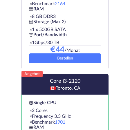
Benchmark
2164
RAM
8 GB DDR3
Storage (Max 2)
1 х 500GB SATA
Port/Bandwidth
1Gbps/30 TB
€
44
/Monat
Bestellen
Angebot
Core i3-2120
Toronto, CA
Single CPU
2 Cores
Frequency 3.3 GHz
Benchmark
1901
RAM