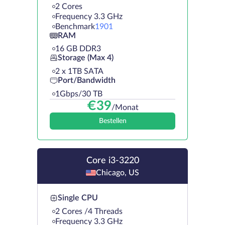
2 Cores
Frequency 3.3 GHz
Benchmark
1901
RAM
16 GB DDR3
Storage (Max 4)
2 х 1TB SATA
Port/Bandwidth
1Gbps/30 TB
€
39
/Monat
Bestellen
Core i3-3220
Chicago, US
Single CPU
2 Cores /4 Threads
Frequency 3.3 GHz