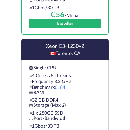
Port/Bandwidth
1Gbps/30 TB
€
56
/Monat
Bestellen
Xeon E3-1230v2
Toronto, CA
Single CPU
4 Cores /8 Threads
Frequency 3.3 GHz
Benchmark
6184
RAM
32 GB DDR4
Storage (Max 2)
1 х 250GB SSD
Port/Bandwidth
1Gbps/30 TB