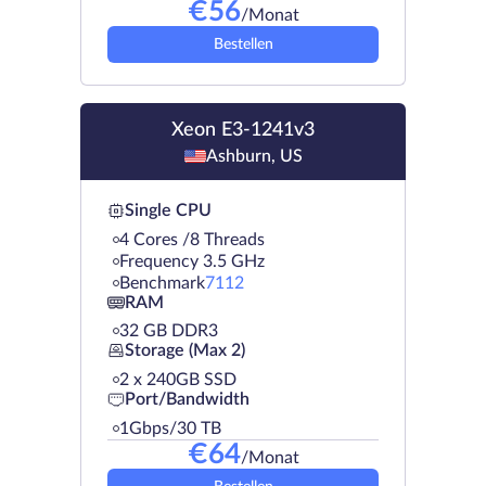
€
56
/Monat
Bestellen
Xeon E3-1241v3
Ashburn, US
Single CPU
4 Cores /8 Threads
Frequency 3.5 GHz
Benchmark
7112
RAM
32 GB DDR3
Storage (Max 2)
2 х 240GB SSD
Port/Bandwidth
1Gbps/30 TB
€
64
/Monat