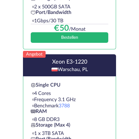
2 х 500GB SATA
Port/Bandwidth
1Gbps/30 TB
€
50
/Monat
Bestellen
Angebot
Xeon E3-1220
Warschau, PL
Single CPU
4 Cores
Frequency 3.1 GHz
Benchmark
3788
RAM
8 GB DDR3
Storage (Max 4)
1 х 3TB SATA