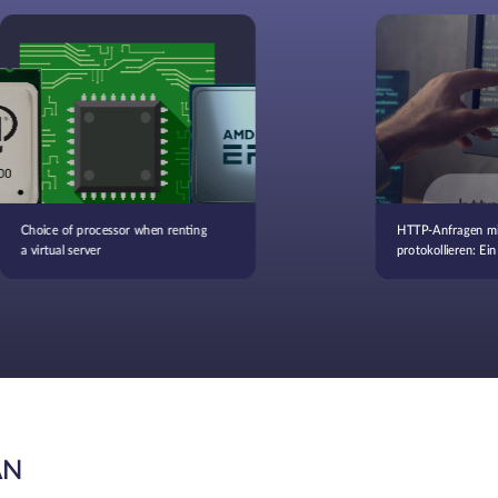
Choice of processor when renting
HTTP-Anfragen m
a virtual server
protokollieren: Ein
AN