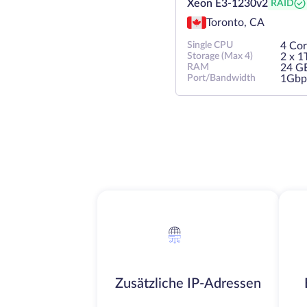
Xeon E3-1230v2
RAID
Toronto, CA
Single CPU
4 Cor
Storage (Max 4)
2 х 
RAM
24 G
Port/Bandwidth
1Gbp
Zusätzliche IP-Adressen