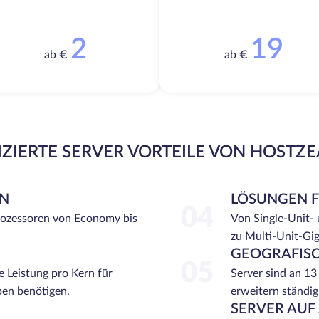
2
19
ab €
ab €
ZIERTE SERVER VORTEILE VON HOSTZ
EN
LÖSUNGEN 
04
rozessoren von Economy bis
Von Single-Unit-
zu Multi-Unit-Gi
GEOGRAFISC
05
e Leistung pro Kern für
Server sind an 13
ben benötigen.
erweitern ständig
SERVER AUF