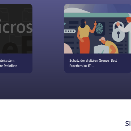
teisystem:
Schutz der digitalen Grenze: Best
te Praktiken
Practices im IT-
Sicherheitsmanagement
S