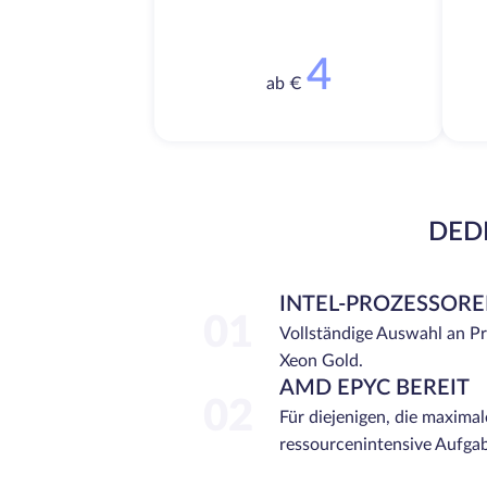
4
ab €
DEDI
INTEL-PROZESSOR
01
Vollständige Auswahl an P
Xeon Gold.
AMD EPYC BEREIT
02
Für diejenigen, die maximal
ressourcenintensive Aufga