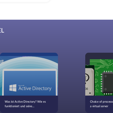
EL
Was ist Active Directory? Wie es
Choice of process
funktioniert und seine
a virtual server
Alternativen