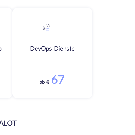
b
DevOps-Dienste
67
ab €
EALOT