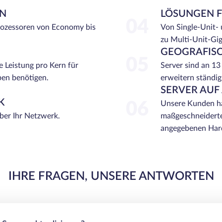
EN
LÖSUNGEN 
04
rozessoren von Economy bis
Von Single-Unit-
zu Multi-Unit-Gi
GEOGRAFISC
05
e Leistung pro Kern für
Server sind an 13
ben benötigen.
erweitern ständig
SERVER AUF
K
06
Unsere Kunden ha
über Ihr Netzwerk.
maßgeschneiderte
angegebenen Hard
IHRE FRAGEN, UNSERE ANTWORTEN