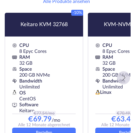
Alle Produkte ansehen
-10%
Keitaro KVM 32768
KVM-NVMe
CPU
CPU
8 Epyc Cores
8 Epyc Cores
RAM
RAM
32 GB
32 GB
Space
Space
200 GB NVMe
200 GB NVMe
Bandwidth
Bandwidth
Unlimited
Unlimited
Linux
OS
CentOS
Software
Keitaro
€
77.54
/mo
€
70.49
/
€
69.79
€
63.4
/mo
Alle 12 Monate abgerechnet
Alle 12 Monate 
Bestellen
Bestell