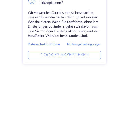
akzeptieren?
Wir verwenden Cookies, um sicherzustellen,
dass wir Ihnen die beste Erfahrung auf unserer
Website bieten. Wenn Sie fortfahren, ohne Ihre
Einstellungen zu ändern, gehen wir davon aus,
dass Sie mit dem Empfang aller Cookies auf der
HostZealot-Website einverstanden sind.
Datenschutzrichtlinie
Nutzungsbedingungen
COOKIES AKZEPTIEREN
Produkte
Lösungen
Dedizierte Server
DevOps-Dienste
VPS
Verknüpfte Helfer
Colocation
Keitaro VPS
Domains
RDP
Speicherplatz
SSL-Zertifikate