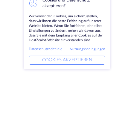
Cookies und Datenschutz
akzeptieren?
Wir verwenden Cookies, um sicherzustellen,
dass wir Ihnen die beste Erfahrung auf unserer
Website bieten. Wenn Sie fortfahren, ohne Ihre
Einstellungen zu ändern, gehen wir davon aus,
dass Sie mit dem Empfang aller Cookies auf der
HostZealot-Website einverstanden sind.
Datenschutzrichtlinie
Nutzungsbedingungen
COOKIES AKZEPTIEREN
Produkte
Lösungen
Dedizierte Server
DevOps-Dienste
VPS
Verknüpfte Helfer
Colocation
Keitaro VPS
Domains
RDP
Speicherplatz