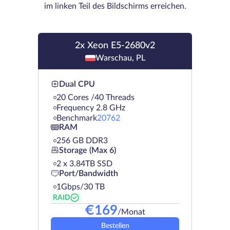
im linken Teil des Bildschirms erreichen.
2x Xeon E5-2680v2
Warschau, PL
Dual CPU
20 Cores /40 Threads
Frequency 2.8 GHz
Benchmark
20762
RAM
256 GB DDR3
Storage (Max 6)
2 х 3.84TB SSD
Port/Bandwidth
1Gbps/30 TB
RAID
€
169
/Monat
Bestellen