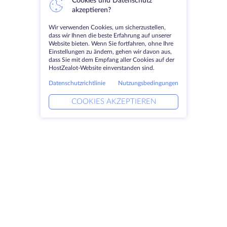
Cookies und Datenschutz
akzeptieren?
Wir verwenden Cookies, um sicherzustellen,
dass wir Ihnen die beste Erfahrung auf unserer
Website bieten. Wenn Sie fortfahren, ohne Ihre
Einstellungen zu ändern, gehen wir davon aus,
dass Sie mit dem Empfang aller Cookies auf der
HostZealot-Website einverstanden sind.
Datenschutzrichtlinie
Nutzungsbedingungen
COOKIES AKZEPTIEREN
Produkte
Lösungen
Dedizierte Server
DevOps-Dienste
VPS
Verknüpfte Helfer
Colocation
Keitaro VPS
Domains
RDP
Speicherplatz