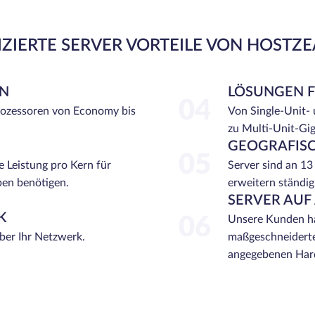
ZIERTE SERVER VORTEILE VON HOSTZ
EN
LÖSUNGEN 
04
rozessoren von Economy bis
Von Single-Unit-
zu Multi-Unit-Gi
GEOGRAFISC
05
e Leistung pro Kern für
Server sind an 13
ben benötigen.
erweitern ständig
SERVER AUF
K
06
Unsere Kunden ha
über Ihr Netzwerk.
maßgeschneiderte
angegebenen Hard