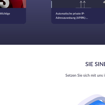
Wichtige
Automatische private IP-
Adresszuweisung (APIPA):
Definition, Funktionalität und
Anwendungsfälle
SIE SI
Setzen Sie sich mit uns 