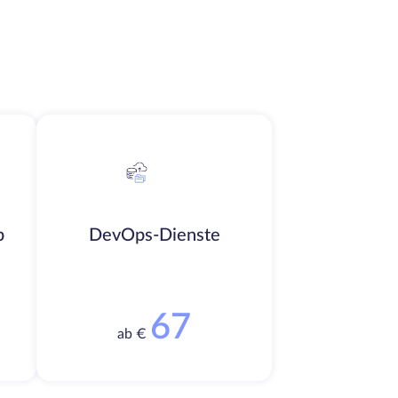
b
DevOps-Dienste
67
ab €