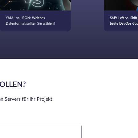
YAML vs. JSON: Welches
Shift-Left vs. Shift
Datenformat sollten Sie wählen?
beste DevOps-Stra
SOLLEN?
n Servers für Ihr Projekt