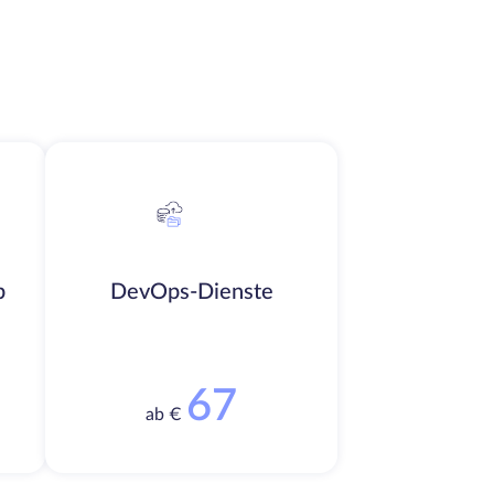
b
DevOps-Dienste
67
ab €