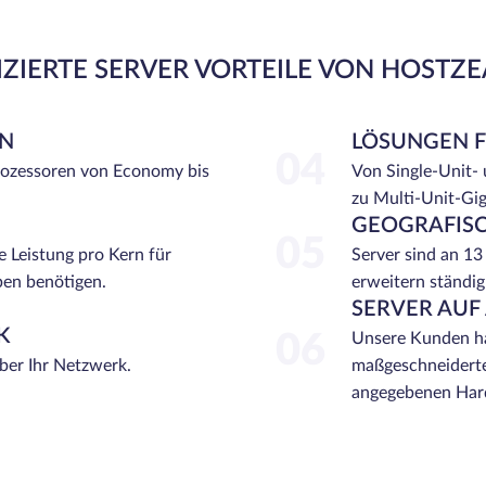
ZIERTE SERVER VORTEILE VON HOSTZ
EN
LÖSUNGEN 
04
rozessoren von Economy bis
Von Single-Unit-
zu Multi-Unit-Gi
GEOGRAFISC
05
e Leistung pro Kern für
Server sind an 13
ben benötigen.
erweitern ständig
SERVER AUF
K
06
Unsere Kunden ha
über Ihr Netzwerk.
maßgeschneiderte
angegebenen Hard