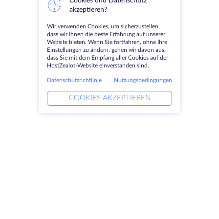
Cookies und Datenschutz
akzeptieren?
Wir verwenden Cookies, um sicherzustellen,
dass wir Ihnen die beste Erfahrung auf unserer
Website bieten. Wenn Sie fortfahren, ohne Ihre
Einstellungen zu ändern, gehen wir davon aus,
dass Sie mit dem Empfang aller Cookies auf der
HostZealot-Website einverstanden sind.
Datenschutzrichtlinie
Nutzungsbedingungen
COOKIES AKZEPTIEREN
Produkte
Lösungen
Dedizierte Server
DevOps-Dienste
VPS
Verknüpfte Helfer
Colocation
Keitaro VPS
Domains
RDP
Speicherplatz