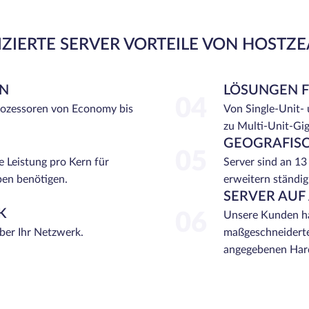
ZIERTE SERVER VORTEILE VON HOSTZ
EN
LÖSUNGEN 
04
rozessoren von Economy bis
Von Single-Unit-
zu Multi-Unit-Gi
GEOGRAFISC
05
e Leistung pro Kern für
Server sind an 13
ben benötigen.
erweitern ständig
SERVER AUF
K
06
Unsere Kunden ha
über Ihr Netzwerk.
maßgeschneiderte
angegebenen Hard