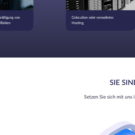
wältigung von
Colocation oder verwaltetes
Risiken
Hosting
SIE SI
Setzen Sie sich mit uns 