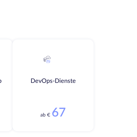
b
DevOps-Dienste
67
ab €