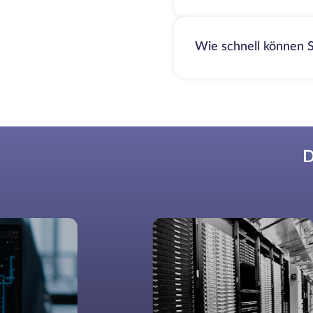
Wie schnell können S
D