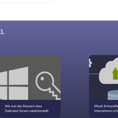
EL
Wie man das Passwort eines
DRaaS Entmystifiz
Dedicated Servers wiederherstellt
Unternehmen schü
Kontinuität gewähr