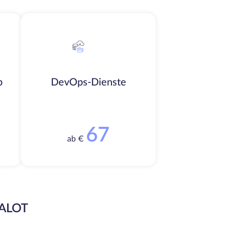
b
DevOps-Dienste
67
ab €
EALOT