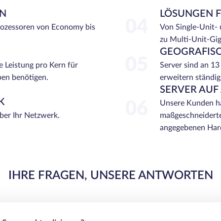
EN
LÖSUNGEN 
04
rozessoren von Economy bis
Von Single-Unit-
zu Multi-Unit-Gi
GEOGRAFISC
05
e Leistung pro Kern für
Server sind an 13
ben benötigen.
erweitern ständig
SERVER AUF
K
06
Unsere Kunden ha
über Ihr Netzwerk.
maßgeschneiderte
angegebenen Hard
IHRE FRAGEN, UNSERE ANTWORTEN