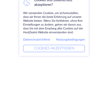
Cookies und Datenschutz
akzeptieren?
Wir verwenden Cookies, um sicherzustellen,
dass wir Ihnen die beste Erfahrung auf unserer
Website bieten. Wenn Sie fortfahren, ohne Ihre
Einstellungen zu ändern, gehen wir davon aus,
dass Sie mit dem Empfang aller Cookies auf der
HostZealot-Website einverstanden sind.
Datenschutzrichtlinie
Nutzungsbedingungen
COOKIES AKZEPTIEREN
Produkte
Lösungen
Dedizierte Server
DevOps-Dienste
VPS
Verknüpfte Helfer
Colocation
Keitaro VPS
Domains
RDP
Speicherplatz