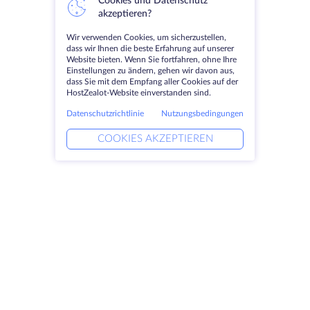
Cookies und Datenschutz
akzeptieren?
Wir verwenden Cookies, um sicherzustellen,
dass wir Ihnen die beste Erfahrung auf unserer
Website bieten. Wenn Sie fortfahren, ohne Ihre
Einstellungen zu ändern, gehen wir davon aus,
dass Sie mit dem Empfang aller Cookies auf der
HostZealot-Website einverstanden sind.
Datenschutzrichtlinie
Nutzungsbedingungen
COOKIES AKZEPTIEREN
Produkte
Lösungen
Dedizierte Server
DevOps-Dienste
VPS
Verknüpfte Helfer
Colocation
Keitaro VPS
Domains
RDP
Speicherplatz