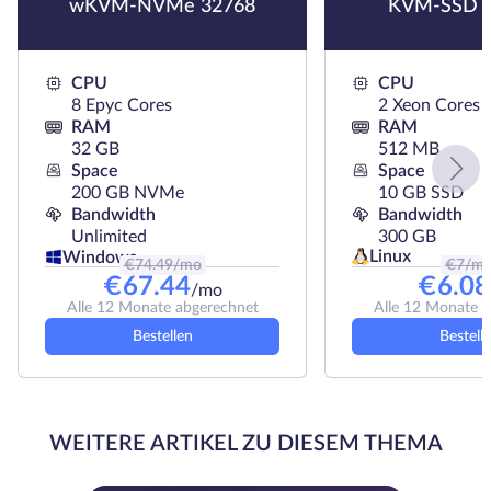
wKVM-NVMe 32768
KVM-SSD 
CPU
CPU
8 Epyc Cores
2 Xeon Cores
RAM
RAM
32 GB
512 MB
Space
Space
200 GB NVMe
10 GB SSD
Bandwidth
Bandwidth
Unlimited
300 GB
Linux
Windows
€
74.49
/mo
€
7
/m
€
67.44
€
6.08
/mo
Alle 12 Monate abgerechnet
Alle 12 Monate 
Bestellen
Bestell
WEITERE ARTIKEL ZU DIESEM THEMA