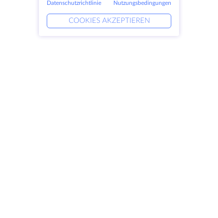
Datenschutzrichtlinie
Nutzungsbedingungen
COOKIES AKZEPTIEREN
Produkte
Lösungen
Dedizierte Server
DevOps-Dienste
VPS
DDoS-Schutz
Colocation
Verknüpfte Helfer
Domains
Keitaro VPS
Speicherplatz
RDP
SSL-Zertifikate
Unternehmen
Rechtlich
Über HostZealot
SLA
Kontaktieren Sie uns
Datenschutz
Datenzentren
Datenschutz-Erklärung
Blick ins Glas
Servicebedingungen
Wissensdatenbank
Partnerprogramm