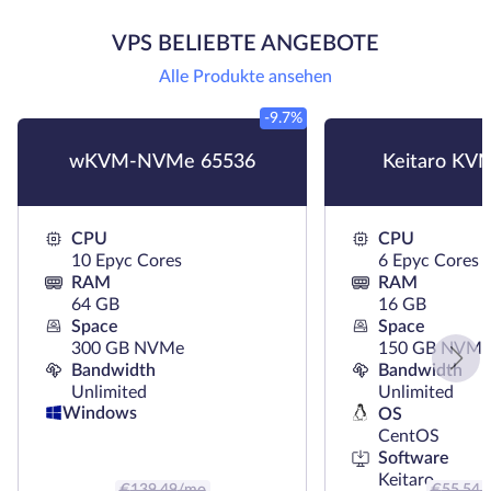
VPS BELIEBTE ANGEBOTE
Alle Produkte ansehen
-9.7%
wKVM-NVMe 65536
Keitaro KV
CPU
CPU
10 Epyc Cores
6 Epyc Cores
RAM
RAM
64 GB
16 GB
Space
Space
300 GB NVMe
150 GB NVMe
Bandwidth
Bandwidth
Unlimited
Unlimited
Windows
OS
CentOS
Software
Keitaro
€
139.49
/mo
€
55.54
/