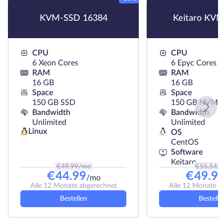
KVM-SSD 16384
Keitaro KV
CPU
CPU
6 Xeon Cores
6 Epyc Cores
RAM
RAM
16 GB
16 GB
Space
Space
150 GB SSD
150 GB NVMe
Bandwidth
Bandwidth
Unlimited
Unlimited
Linux
OS
CentOS
Software
Keitaro
€
49.99
/mo
€
55.54
/
€
44.99
€
49.9
/mo
Alle 12 Monate abgerechnet
Alle 12 Monate 
Bestellen
Bestell