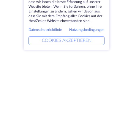
dass wir Ihnen die beste Erfahrung auf unserer
Website bieten. Wenn Sie fortfahren, ohne Ihre
Einstellungen zu ändern, gehen wir davon aus,
dass Sie mit dem Empfang aller Cookies auf der
HostZealot-Website einverstanden sind.
Datenschutzrichtlinie
Nutzungsbedingungen
COOKIES AKZEPTIEREN
Produkte
Lösungen
Dedizierte Server
DevOps-Dienste
VPS
Verknüpfte Helfer
Colocation
Keitaro VPS
Domains
RDP
Speicherplatz
SSL-Zertifikate
Unternehmen
Rechtlich