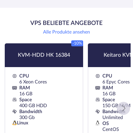
VPS BELIEBTE ANGEBOTE
Alle Produkte ansehen
-10%
KVM-HDD HK 16384
Keitaro KV
CPU
CPU
6 Xeon Cores
6 Epyc Cores
RAM
RAM
16 GB
16 GB
Space
Space
400 GB HDD
150 GB NVMe
Bandwidth
Bandwidth
300 Gb
Unlimited
Linux
OS
CentOS