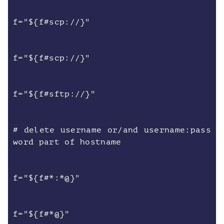
f="${f#scp://}"
f="${f#scp://}"
f="${f#sftp://}"
# delete username or/and username:pass
word part of hostname
f="${f#*:*@}"
f="${f#*@}"