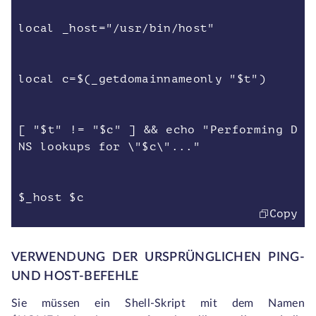
local _host="/usr/bin/host"
local c=$(_getdomainnameonly "$t")
[ "$t" != "$c" ] && echo "Performing D
NS lookups for \"$c\"..."
$_host $c
Copy
VERWENDUNG DER URSPRÜNGLICHEN PING-
UND HOST-BEFEHLE
Sie müssen ein Shell-Skript mit dem Namen