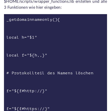
$HOME/scripts/wrapper_functions.lib erstellen und alle
3 Funktionen wie hier eingeben:
_getdomainnameonly(){
local h="$1"
local f="${h,,}"
# Protokollteil des Namens löschen
f="${f#http://}"
f="${f#https://}"