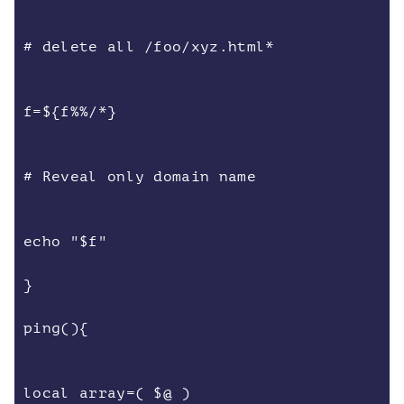
# delete all /foo/xyz.html*
f=${f%%/*}
# Reveal only domain name
echo "$f"
}
ping(){
local array=( $@ )