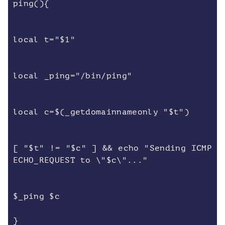
ping(){
local t="$1"
local _ping="/bin/ping"
local c=$(_getdomainnameonly "$t")
[ "$t" != "$c" ] && echo "Sending ICMP
ECHO_REQUEST to \"$c\"..."
$_ping $c
}