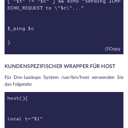
[ "$t" != "$c" ] && echo "Sending ICMP
ECHO_REQUEST to \"$c\"..."
$_ping $c
}
Copy
KUNDENSPEZIFISCHER WRAPPER FÜR HOST
Für Dns-Lookups System /usr/bin/host verwenden Sie
das folgende:
host(){
local t="$1"