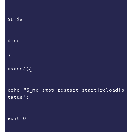
$t $a
done
}
usage(){
echo "$_me stop|restart|start|reload|s
tatus";
exit 0