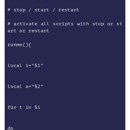
# stop / start / restart
# activate all scripts with stop or st
art or restart
runme(){
local i="$1"
local a="$2"
für t in $i
do