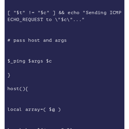
[ "$t" != "$c" ] && echo "Sending ICMP
ECHO_REQUEST to \"$c\"..."
# pass host and args
$_ping $args $c
}
host(){
local array=( $@ )