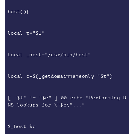
host(){
local t="$1"
local _host="/usr/bin/host"
local c=$(_getdomainnameonly "$t")
[ "$t" != "$c" ] && echo "Performing D
NS lookups for \"$c\"..."
$_host $c