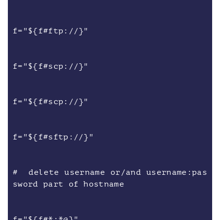
f="${f#ftp://}"
f="${f#scp://}"
f="${f#scp://}"
f="${f#sftp://}"
# delete username or/and username:pas
sword part of hostname
f="${f#*:*@}"