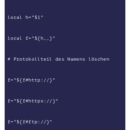
local h="$1"
local f="${h,,}"
# Protokollteil des Namens löschen
f="${f#http://}"
f="${f#https://}"
f="${f#ftp://}"