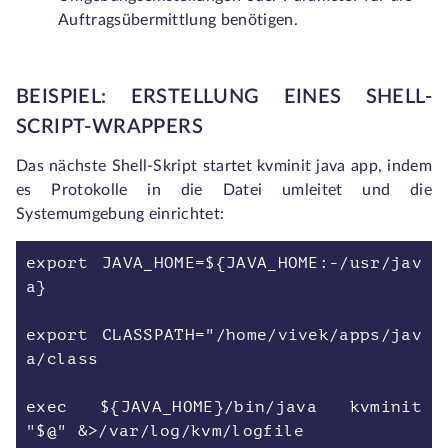
Auftragsübermittlung benötigen.
BEISPIEL: ERSTELLUNG EINES SHELL-
SCRIPT-WRAPPERS
Das nächste Shell-Skript startet kvminit java app, indem
es Protokolle in die Datei umleitet und die
Systemumgebung einrichtet:
export JAVA_HOME=${JAVA_HOME:-/usr/jav
a}
export CLASSPATH="/home/vivek/apps/jav
a/class
exec ${JAVA_HOME}/bin/java kvminit
"$@" &>/var/log/kvm/logfile