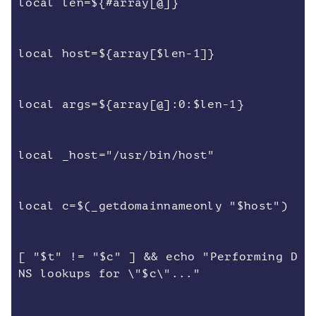
local len=${#array[@]}
local host=${array[$len-1]}
local args=${array[@]:0:$len-1}
local _host="/usr/bin/host"
local c=$(_getdomainnameonly "$host")
[ "$t" != "$c" ] && echo "Performing D
NS lookups for \"$c\"..."