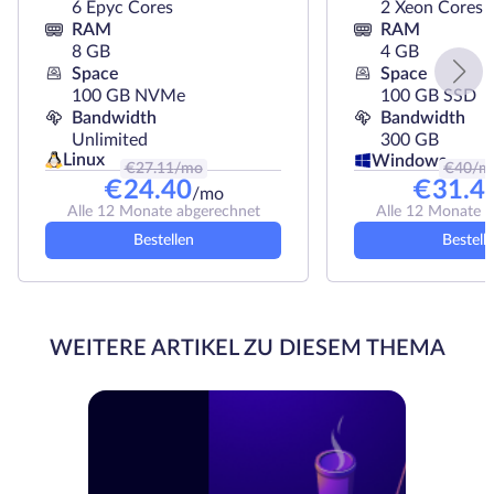
6 Epyc Cores
2 Xeon Cores
RAM
RAM
8 GB
4 GB
Space
Space
100 GB NVMe
100 GB SSD
Bandwidth
Bandwidth
Unlimited
300 GB
Linux
Windows
€
27.11
/mo
€
40
/m
€
24.40
€
31.4
/mo
Alle 12 Monate abgerechnet
Alle 12 Monate 
Bestellen
Bestell
WEITERE ARTIKEL ZU DIESEM THEMA