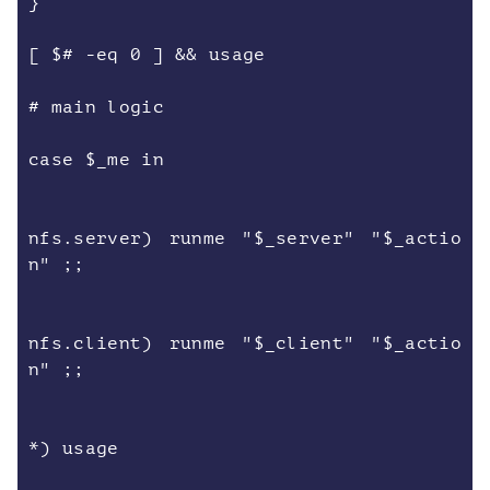
}
[ $# -eq 0 ] && usage
# main logic
case $_me in
nfs.server) runme "$_server" "$_actio
n" ;;
nfs.client) runme "$_client" "$_actio
n" ;;
*) usage