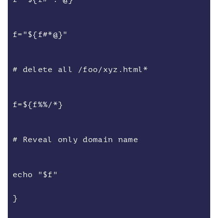
f="${f#*@}"
# delete all /foo/xyz.html*
f=${f%%/*}
# Reveal only domain name
echo "$f"
}