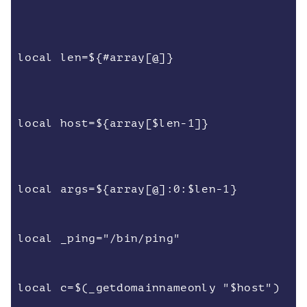
local len=${#array[@]}
local host=${array[$len-1]}
local args=${array[@]:0:$len-1}
local _ping="/bin/ping"
local c=$(_getdomainnameonly "$host")