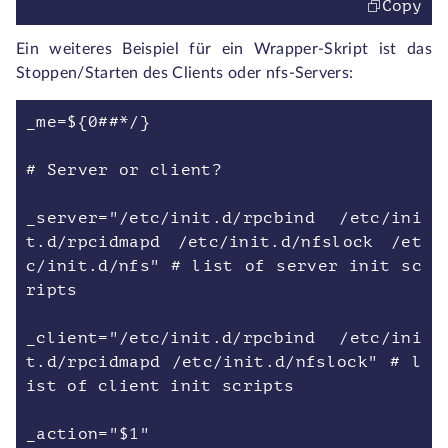
Copy
Ein weiteres Beispiel für ein Wrapper-Skript ist das
Stoppen/Starten des Clients oder nfs-Servers:
_me=${0##*/}
# Server or client?
_server="/etc/init.d/rpcbind /etc/ini
t.d/rpcidmapd /etc/init.d/nfslock /et
c/init.d/nfs" # list of server init sc
ripts
_client="/etc/init.d/rpcbind /etc/ini
t.d/rpcidmapd /etc/init.d/nfslock" # l
ist of client init scripts
_action="$1"