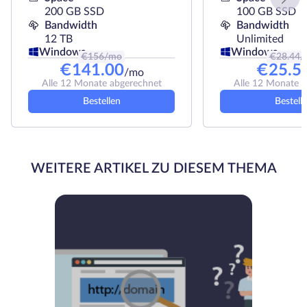
200 GB SSD
100 GB SSD
Bandwidth
Bandwidth
12 TB
Unlimited
Windows
Windows
€
156
/mo
€
28.44
/
€
141.00
€
25.5
/mo
Alle 12 Monate abgerechnet
Alle 12 Monate 
Bestellen
Bestell
WEITERE ARTIKEL ZU DIESEM THEMA