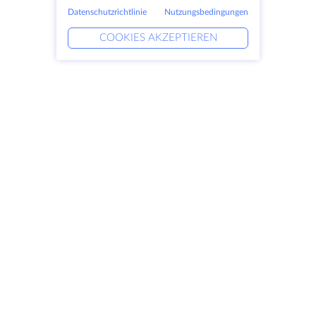
Datenschutzrichtlinie
Nutzungsbedingungen
COOKIES AKZEPTIEREN
Produkte
Lösungen
Dedizierte Server
DevOps-Dienste
VPS
DDoS-Schutz
Colocation
Verknüpfte Helfer
Domains
Keitaro VPS
Speicherplatz
RDP
SSL-Zertifikate
Unternehmen
Rechtlich
Über HostZealot
SLA
Kontaktieren Sie uns
Datenschutz
Datenzentren
Datenschutz-Erklärung
Blick ins Glas
Servicebedingungen
Wissensdatenbank
Partnerprogramm