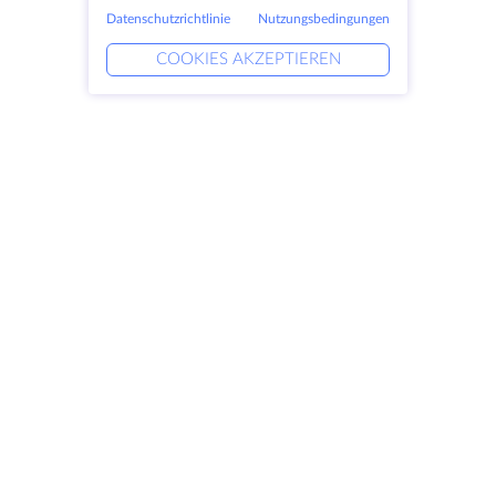
Datenschutzrichtlinie
Nutzungsbedingungen
COOKIES AKZEPTIEREN
Produkte
Lösungen
Dedizierte Server
DevOps-Dienste
VPS
Verknüpfte Helfer
Colocation
Keitaro VPS
Domains
RDP
Speicherplatz
SSL-Zertifikate
Unternehmen
Rechtlich
Über HostZealot
SLA
Kontaktieren Sie uns
Datenschutz
Datenzentren
Datenschutz-Erklärung
Blick ins Glas
Servicebedingungen
Wissensdatenbank
Partnerprogramm