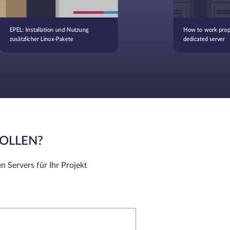
EPEL: Installation und Nutzung
How to work prope
zusätzlicher Linux-Pakete
dedicated server
SOLLEN?
n Servers für Ihr Projekt