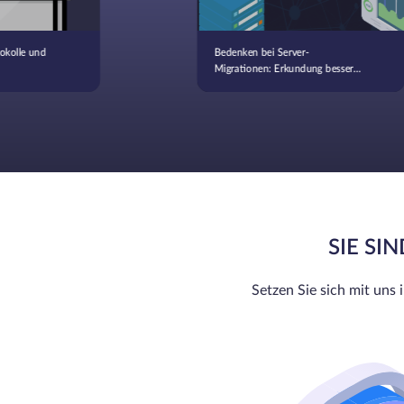
okolle und
Bedenken bei Server-
Migrationen: Erkundung besserer
Alternativen
SIE SI
Setzen Sie sich mit uns 