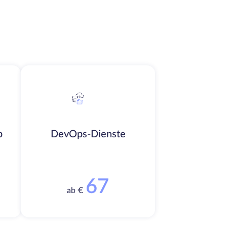
b
DevOps-Dienste
67
ab €