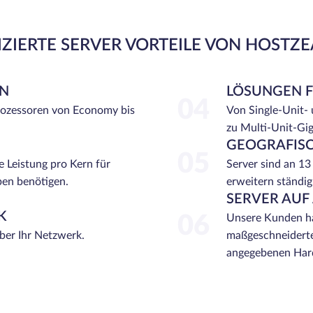
ZIERTE SERVER VORTEILE VON HOSTZ
EN
LÖSUNGEN 
04
rozessoren von Economy bis
Von Single-Unit-
zu Multi-Unit-Gi
GEOGRAFISC
05
e Leistung pro Kern für
Server sind an 13
ben benötigen.
erweitern ständig
SERVER AUF
K
06
Unsere Kunden ha
über Ihr Netzwerk.
maßgeschneiderte
angegebenen Hard