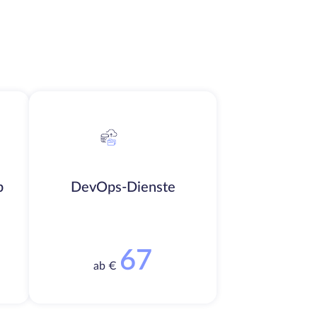
b
DevOps-Dienste
67
ab €