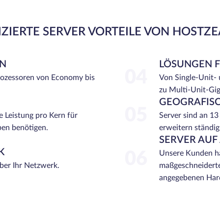
ZIERTE SERVER VORTEILE VON HOSTZ
EN
LÖSUNGEN 
04
rozessoren von Economy bis
Von Single-Unit-
zu Multi-Unit-Gi
GEOGRAFISC
05
e Leistung pro Kern für
Server sind an 13
ben benötigen.
erweitern ständig
SERVER AUF
K
06
Unsere Kunden ha
über Ihr Netzwerk.
maßgeschneiderte
angegebenen Hard