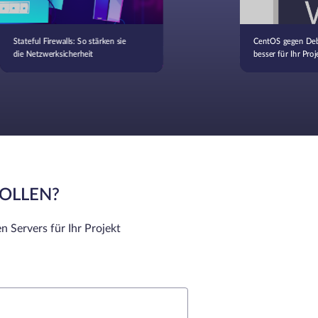
Stateful Firewalls: So stärken sie
CentOS gegen Debi
die Netzwerksicherheit
besser für Ihr Proj
SOLLEN?
n Servers für Ihr Projekt