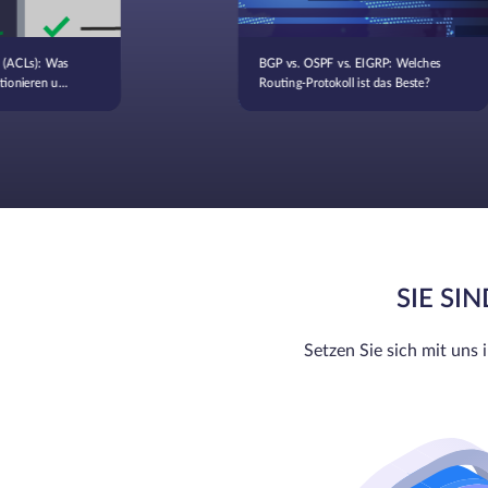
en (ACLs): Was
BGP vs. OSPF vs. EIGRP: Welches
ktionieren und
Routing-Protokoll ist das Beste?
SIE SI
Setzen Sie sich mit uns 