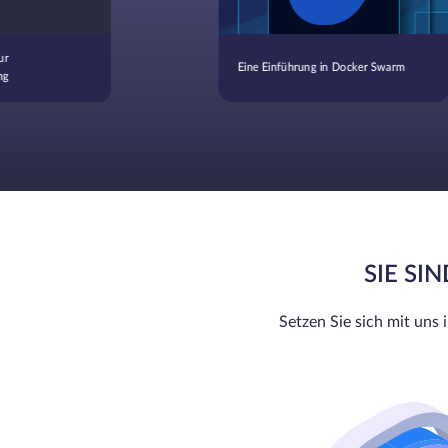
ur
Eine Einführung in Docker Swarm
ng
SIE SI
Setzen Sie sich mit uns 