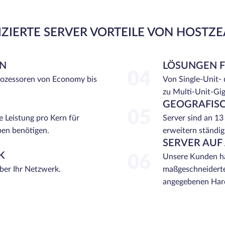
ZIERTE SERVER VORTEILE VON HOSTZ
EN
LÖSUNGEN 
04
rozessoren von Economy bis
Von Single-Unit-
zu Multi-Unit-Gi
GEOGRAFISC
05
e Leistung pro Kern für
Server sind an 13
ben benötigen.
erweitern ständig
SERVER AUF
K
06
Unsere Kunden ha
über Ihr Netzwerk.
maßgeschneiderte
angegebenen Hard