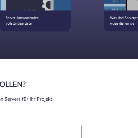
Server-Antwortcodes:
Was sind Serverpr
vollständige Liste
wozu dienen sie
SOLLEN?
n Servers für Ihr Projekt