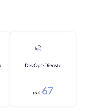
b
DevOps-Dienste
67
ab €