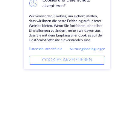
Cookies und Datenschutz
akzeptieren?
Wir verwenden Cookies, um sicherzustellen,
dass wir Ihnen die beste Erfahrung auf unserer
Website bieten. Wenn Sie fortfahren, ohne Ihre
Einstellungen zu ändern, gehen wir davon aus,
dass Sie mit dem Empfang aller Cookies auf der
HostZealot-Website einverstanden sind.
Datenschutzrichtlinie
Nutzungsbedingungen
COOKIES AKZEPTIEREN
Produkte
Lösungen
Dedizierte Server
DevOps-Dienste
VPS
Verknüpfte Helfer
Colocation
Keitaro VPS
Domains
RDP
Speicherplatz