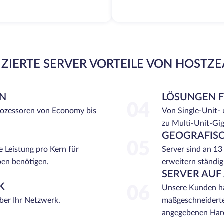
ZIERTE SERVER VORTEILE VON HOSTZ
EN
LÖSUNGEN 
04
rozessoren von Economy bis
Von Single-Unit-
zu Multi-Unit-Gi
GEOGRAFISC
05
e Leistung pro Kern für
Server sind an 13
ben benötigen.
erweitern ständig
SERVER AUF
K
06
Unsere Kunden ha
über Ihr Netzwerk.
maßgeschneiderte
angegebenen Hard