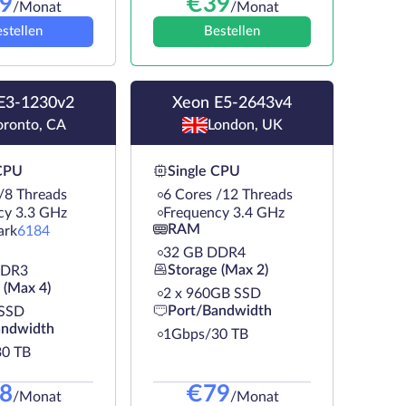
9
€
39
/Monat
/Monat
stellen
Bestellen
E3-1230v2
Xeon E5-2643v4
oronto, CA
London, UK
 CPU
Single CPU
/8 Threads
6 Cores /12 Threads
cy 3.3 GHz
Frequency 3.4 GHz
RAM
ark
6184
32 GB DDR4
Storage (Max 2)
DDR3
 (Max 4)
2 х 960GB SSD
Port/Bandwidth
 SSD
andwidth
1Gbps/30 TB
0 TB
8
€
79
/Monat
/Monat