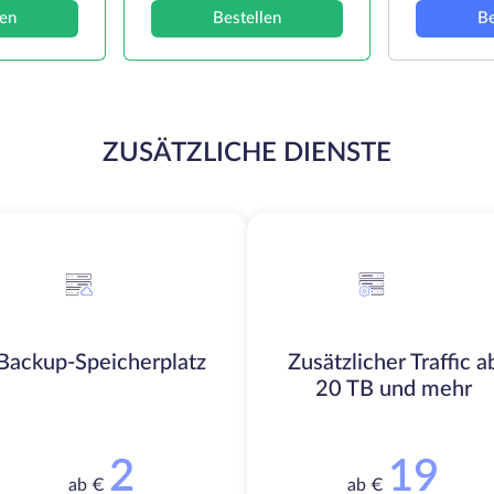
len
Bestellen
Be
ZUSÄTZLICHE DIENSTE
Backup-Speicherplatz
Zusätzlicher Traffic a
20 TB und mehr
2
19
ab €
ab €