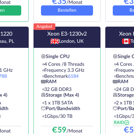
€
35
€
3
onat
/Monat
len
Bestellen
Be
Angebot
-1220
Xeon E3-1230v2
Xeon 
au, PL
London, UK
T
Single CPU
Single
4 Cores /8 Threads
4 Cores 
.1 GHz
Frequency 3.3 GHz
Frequen
788
Benchmark
6184
Benchm
RAM
RAM
32 GB DDR3
24 GB 
x 4)
Storage (Max 4)
Storage
A
1 х 1TB SATA
2 х 1TB
idth
Port/Bandwidth
Port/B
B
1Gbps/30 TB
1Gbps/3
RAID
€
59
€
5
onat
/Monat