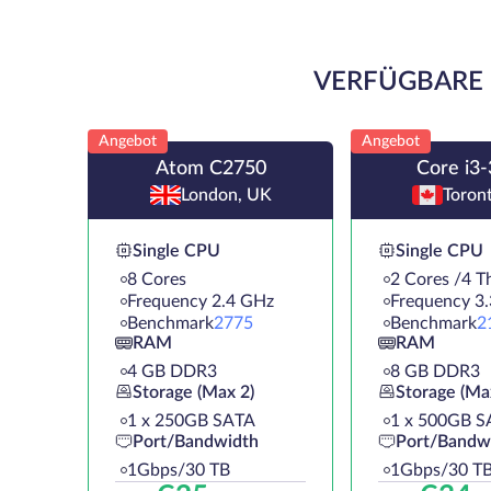
VERFÜGBARE 
Angebot
Angebot
Atom C2750
Core i3
London, UK
Toron
Single CPU
Single CPU
8 Cores
2 Cores /4 T
Frequency 2.4 GHz
Frequency 3
Benchmark
2775
Benchmark
2
RAM
RAM
4 GB DDR3
8 GB DDR3
Storage (Max 2)
Storage (Ma
1 х 250GB SATA
1 х 500GB S
Port/Bandwidth
Port/Bandw
1Gbps/30 TB
1Gbps/30 T