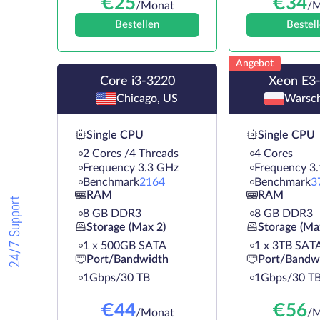
€
25
€
34
/Monat
/M
Bestellen
Bestel
Angebot
Core i3-3220
Xeon E3
Chicago, US
Warsch
Single CPU
Single CPU
2 Cores /4 Threads
4 Cores
Frequency 3.3 GHz
Frequency 3
Benchmark
2164
Benchmark
3
RAM
RAM
24/7 Support
8 GB DDR3
8 GB DDR3
Storage (Max 2)
Storage (Ma
1 х 500GB SATA
1 х 3TB SAT
Port/Bandwidth
Port/Bandw
1Gbps/30 TB
1Gbps/30 T
€
44
€
56
/Monat
/M