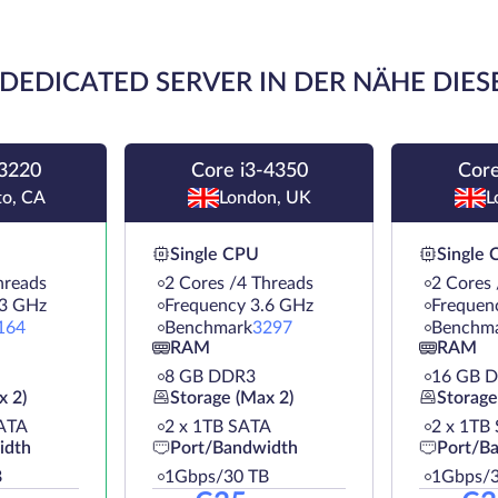
DEDICATED SERVER IN DER NÄHE DIES
-3220
Core i3-4350
Core
to, CA
London, UK
L
Single CPU
Single
hreads
2 Cores /4 Threads
2 Cores 
.3 GHz
Frequency 3.6 GHz
Frequen
164
Benchmark
3297
Benchm
RAM
RAM
8 GB DDR3
16 GB 
x 2)
Storage (Max 2)
Storage
ATA
2 х 1TB SATA
2 х 1TB
idth
Port/Bandwidth
Port/B
B
1Gbps/30 TB
1Gbps/3