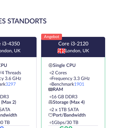
ES STANDORTS
Angebot
 i3-4350
Core i3-2120
ondon, UK
London, UK
 CPU
Single CPU
/4 Threads
2 Cores
cy 3.6 GHz
Frequency 3.3 GHz
ark
3297
Benchmark
1901
RAM
DDR3
16 GB DDR3
 (Max 2)
Storage (Max 4)
 SATA
2 х 1TB SATA
andwidth
Port/Bandwidth
0 TB
1Gbps/30 TB