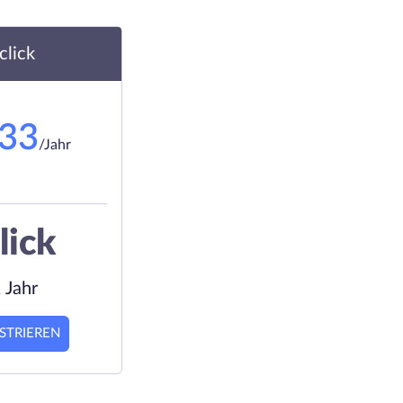
.click
.33
/Jahr
lick
 Jahr
STRIEREN