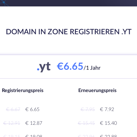
DOMAIN IN ZONE REGISTRIEREN .YT
.
yt
€6.65
/1 Jahr
Registrierungspreis
Erneuerungspreis
€ 6.67
€ 6.65
€ 7.95
€ 7.92
€ 12.91
€ 12.87
€ 15.45
€ 15.40