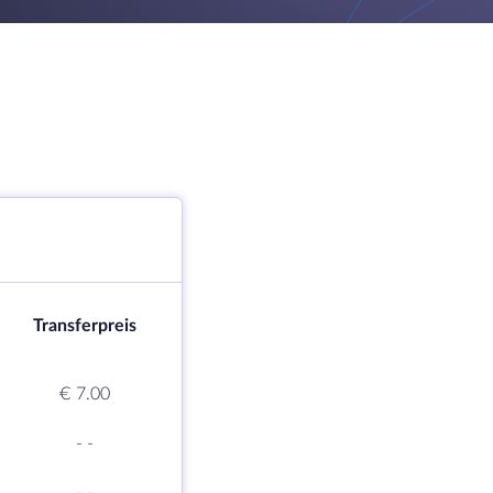
Transferpreis
€ 7.00
-
-