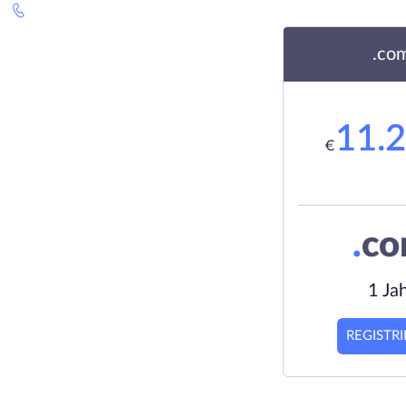
.co
11.
€
.
c
1 Ja
REGISTR