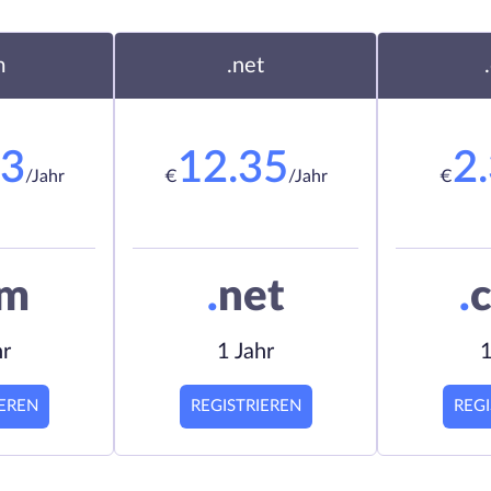
m
.net
23
12.35
2
/Jahr
€
/Jahr
€
om
.
net
.
c
hr
1 Jahr
1
IEREN
REGISTRIEREN
REGI