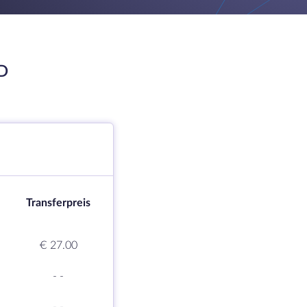
D
Transferpreis
€ 27.00
-
-