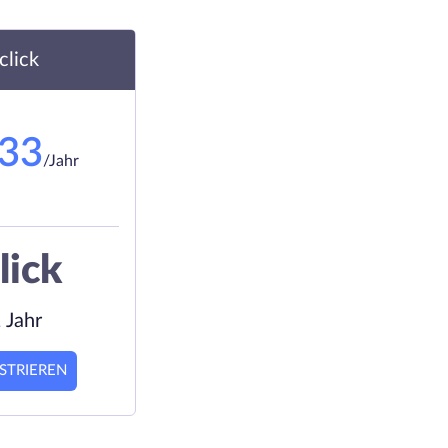
.click
.33
/Jahr
lick
 Jahr
STRIEREN