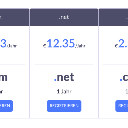
m
.net
23
12.35
2
/Jahr
€
/Jahr
€
om
.
net
.
c
hr
1 Jahr
1
IEREN
REGISTRIEREN
REGI