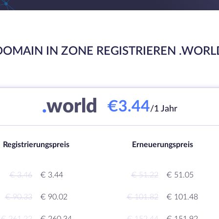
DOMAIN IN ZONE REGISTRIEREN .WORL
.
world
€3.44
/1 Jahr
Registrierungspreis
Erneuerungspreis
€ 3.46
€ 3.44
€ 51.22
€ 51.05
€ 90.33
€ 90.02
€ 101.82
€ 101.48