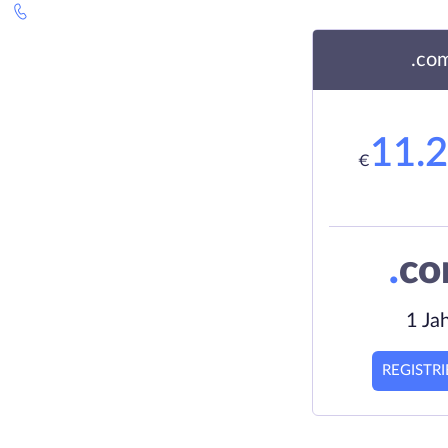
.co
11.
€
.
c
1 Ja
REGISTR