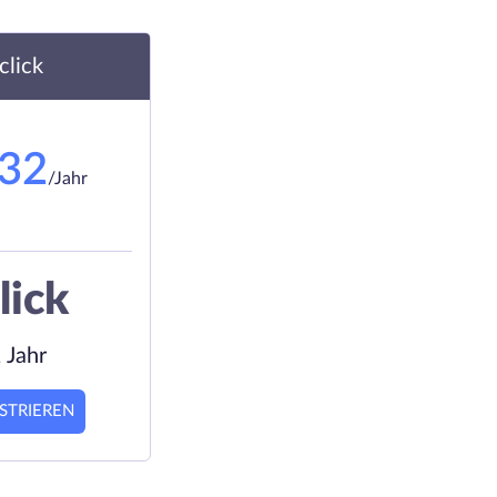
.click
.32
/Jahr
lick
 Jahr
STRIEREN