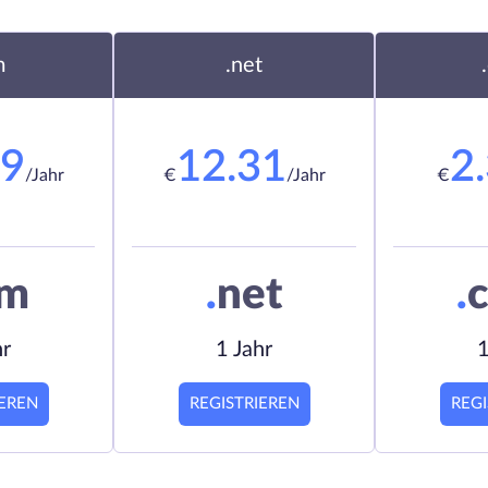
m
.net
19
12.31
2
/Jahr
€
/Jahr
€
om
.
net
.
c
hr
1 Jahr
1
IEREN
REGISTRIEREN
REGI