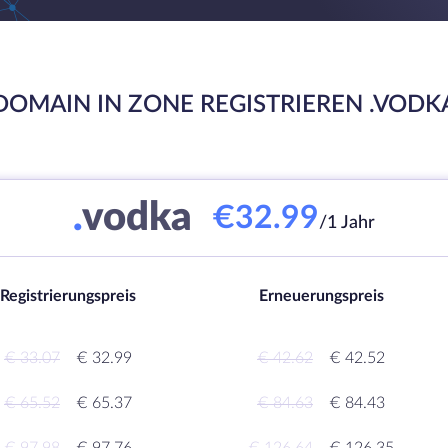
DOMAIN IN ZONE REGISTRIEREN .VODK
.
vodka
€32.99
/1 Jahr
Registrierungspreis
Erneuerungspreis
€ 33.07
€ 32.99
€ 42.62
€ 42.52
€ 65.52
€ 65.37
€ 84.63
€ 84.43