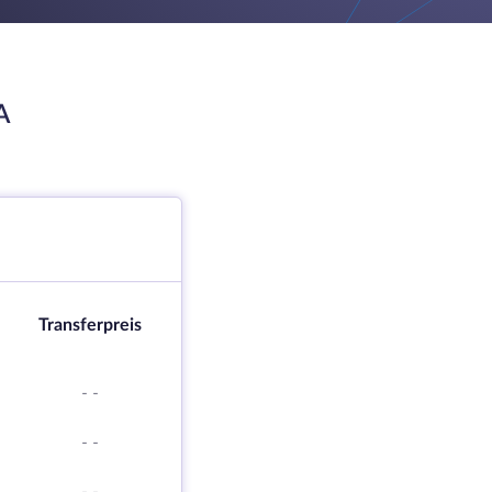
A
Transferpreis
-
-
-
-