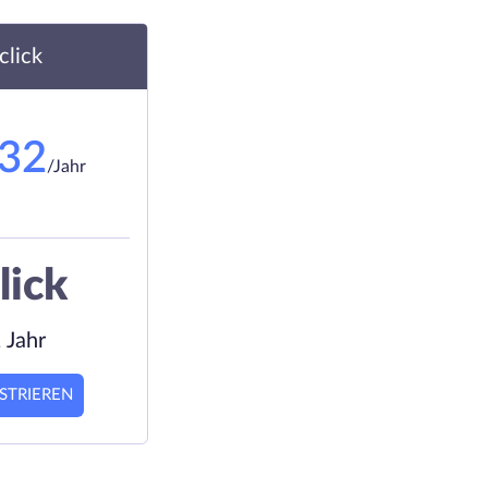
.click
.32
/Jahr
lick
 Jahr
STRIEREN