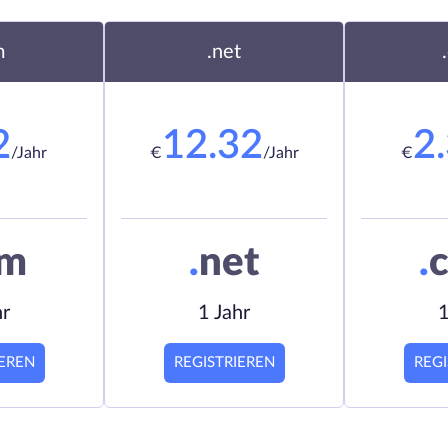
m
.net
2
12.32
2
/Jahr
€
/Jahr
€
om
.
net
.
c
hr
1 Jahr
1
IEREN
REGISTRIEREN
REGI