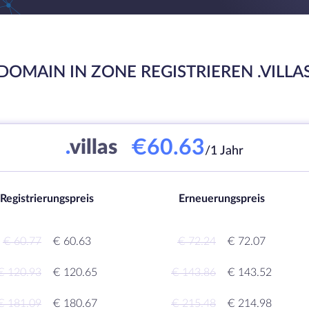
DOMAIN IN ZONE REGISTRIEREN .VILLA
€60.63
.
villas
/1 Jahr
Registrierungspreis
Erneuerungspreis
€ 60.77
€ 60.63
€ 72.24
€ 72.07
€ 120.93
€ 120.65
€ 143.86
€ 143.52
€ 181.09
€ 180.67
€ 215.48
€ 214.98