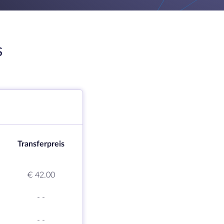
S
Transferpreis
€ 42.00
-
-
-
-