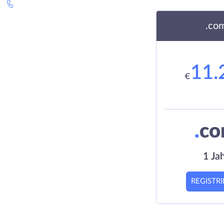
.co
11.
€
.
c
1 Ja
REGISTR