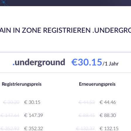
IN IN ZONE REGISTRIEREN .UNDERG
€30.15
.
underground
/1 Jahr
Registrierungspreis
Erneuerungspreis
€ 30.20
€ 30.15
€ 44.53
€ 44.46
€ 147.64
€ 147.39
€ 88.45
€ 88.30
€ 352.93
€ 352.32
€ 132.37
€ 132.15