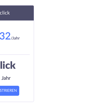
.click
.32
/Jahr
lick
 Jahr
STRIEREN