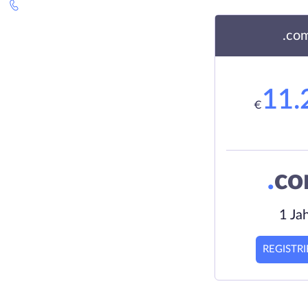
.co
11.
€
.
c
1 Ja
REGISTR