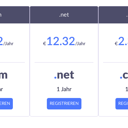
m
.net
2
12.32
2
/Jahr
€
/Jahr
€
om
.
net
.
c
hr
1 Jahr
1
IEREN
REGISTRIEREN
REGI