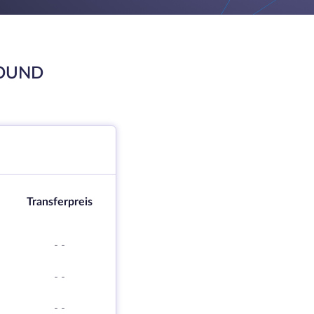
ROUND
Transferpreis
-
-
-
-
-
-