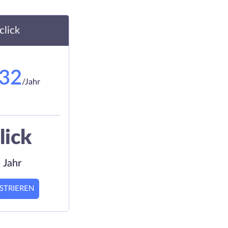
.click
.32
/Jahr
lick
 Jahr
STRIEREN