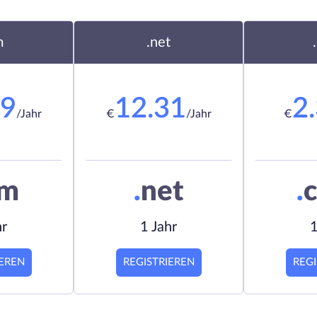
m
.net
19
12.31
2
/Jahr
€
/Jahr
€
om
.
net
.
c
hr
1 Jahr
1
IEREN
REGISTRIEREN
REGI