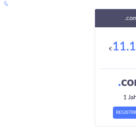
.co
11.
€
.
c
1 Ja
REGISTR