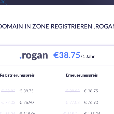
DOMAIN IN ZONE REGISTRIEREN .ROGA
.
rogan
€38.75
/1 Jahr
Registrierungspreis
Erneuerungspreis
€ 38.82
€ 38.75
€ 38.82
€ 38.75
€ 77.03
€ 76.90
€ 77.03
€ 76.90