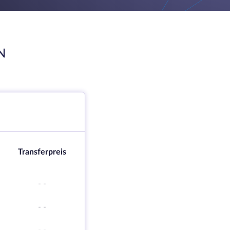
N
Transferpreis
-
-
-
-