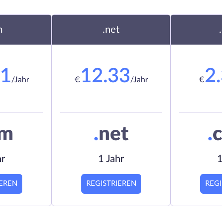
m
.net
21
12.33
2
/Jahr
€
/Jahr
€
om
.
net
.
c
hr
1 Jahr
1
IEREN
REGISTRIEREN
REGI