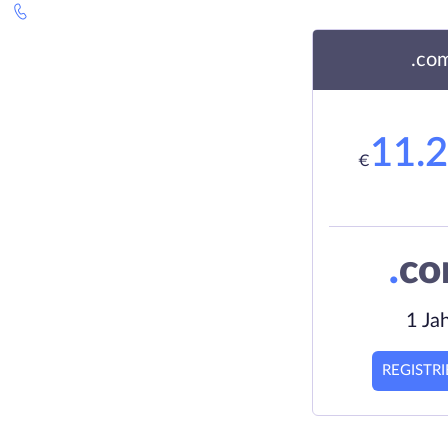
.co
11.
€
.
c
1 Ja
REGISTR