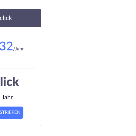
.click
.32
/Jahr
lick
 Jahr
STRIEREN