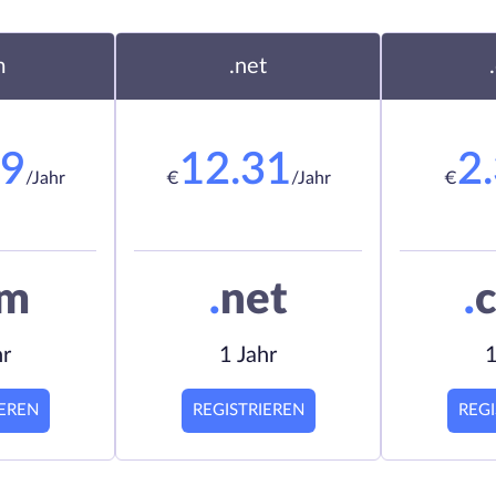
m
.net
19
12.31
2
/Jahr
€
/Jahr
€
om
.
net
.
c
hr
1 Jahr
1
IEREN
REGISTRIEREN
REGI