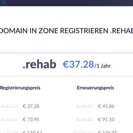
DOMAIN IN ZONE REGISTRIEREN .REHA
.
rehab
€37.28
/1 Jahr
Registrierungspreis
Erneuerungspreis
€ 37.37
€ 37.28
€ 45.97
€ 45.86
€ 74.12
€ 73.95
€ 91.32
€ 91.10