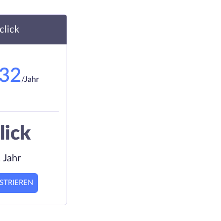
.click
.32
/Jahr
lick
 Jahr
STRIEREN