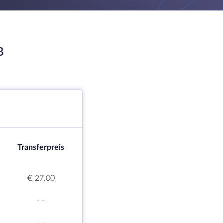
B
Transferpreis
€ 27.00
-
-