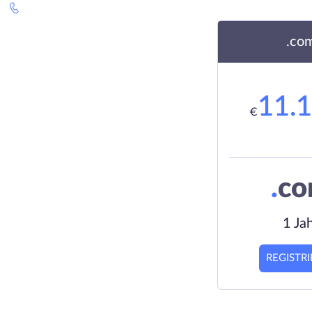
.co
11.
€
.
c
1 Ja
REGISTR