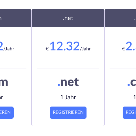
m
.net
2
12.32
2
/Jahr
€
/Jahr
€
om
.
net
.
c
hr
1 Jahr
1
IEREN
REGISTRIEREN
REGI