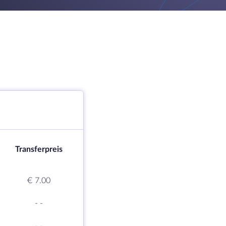
Transferpreis
€ 7.00
-
-