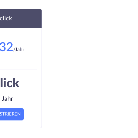
.click
.32
/Jahr
lick
 Jahr
STRIEREN