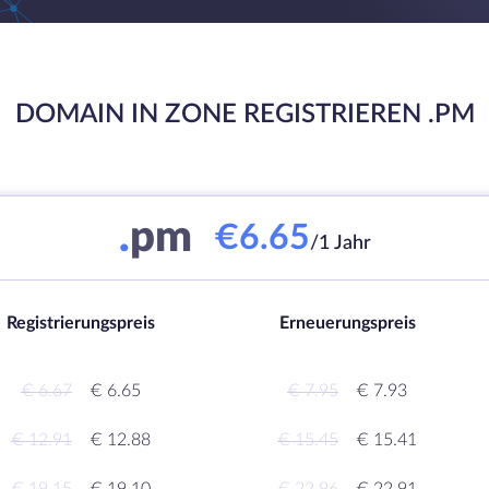
DOMAIN IN ZONE REGISTRIEREN .PM
.
pm
€6.65
/1 Jahr
Registrierungspreis
Erneuerungspreis
€ 6.67
€ 6.65
€ 7.95
€ 7.93
€ 12.91
€ 12.88
€ 15.45
€ 15.41