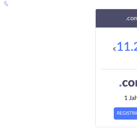
.co
11.
€
.
c
1 Ja
REGISTR