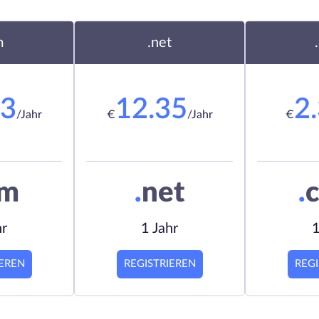
m
.net
23
12.35
2
/Jahr
€
/Jahr
€
om
.
net
.
c
hr
1 Jahr
1
IEREN
REGISTRIEREN
REGI