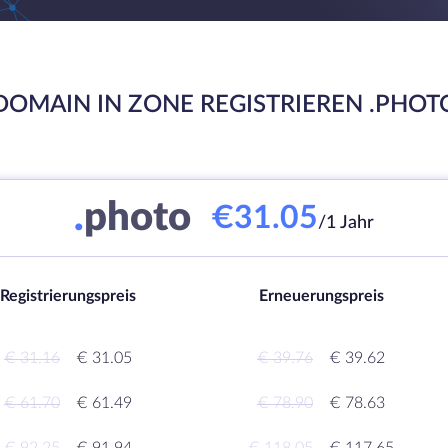
DOMAIN IN ZONE REGISTRIEREN .PHOT
.
photo
€31.05
/1 Jahr
Registrierungspreis
Erneuerungspreis
€ 31.16
€ 31.05
€ 39.76
€ 39.62
€ 61.70
€ 61.49
€ 78.90
€ 78.63