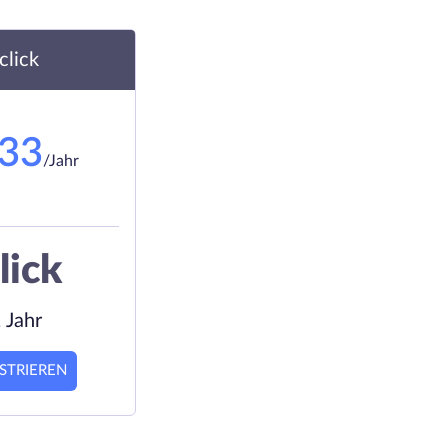
.click
.33
/Jahr
lick
 Jahr
STRIEREN