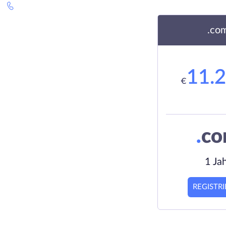
.co
11.
€
.
c
1 Ja
REGISTR