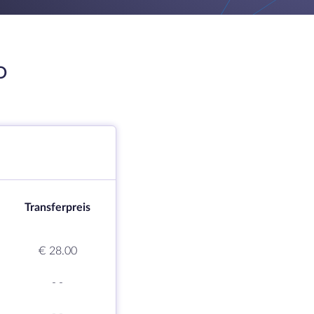
O
Transferpreis
€ 28.00
-
-