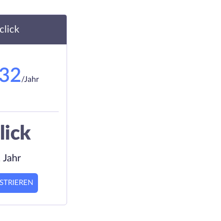
.click
.32
/Jahr
lick
 Jahr
STRIEREN