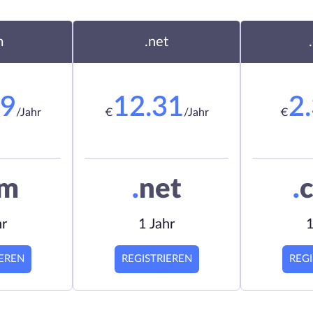
m
.net
19
12.31
2
/Jahr
€
/Jahr
€
om
.
net
.
c
hr
1 Jahr
1
IEREN
REGISTRIEREN
REGI