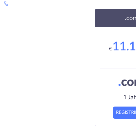
.co
11.
€
.
c
1 Ja
REGISTR