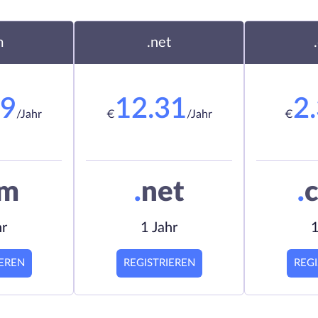
m
.net
19
12.31
2
/Jahr
€
/Jahr
€
om
.
net
.
c
hr
1 Jahr
1
IEREN
REGISTRIEREN
REGI