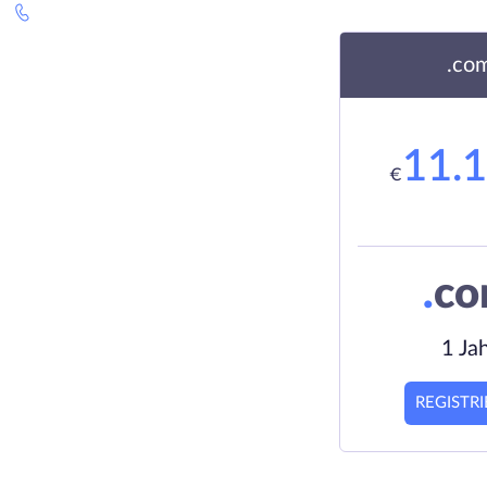
.co
11.
€
.
c
1 Ja
REGISTR