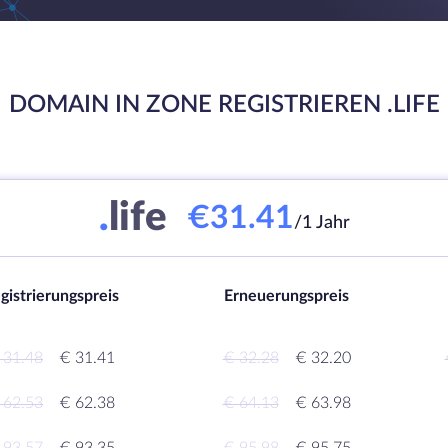
DOMAIN IN ZONE REGISTRIEREN .LIFE
.
life
€31.41
/1 Jahr
gistrierungspreis
Erneuerungspreis
 31.48
€ 31.41
€ 32.28
€ 32.20
 62.53
€ 62.38
€ 64.13
€ 63.98