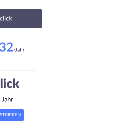
.click
.32
/Jahr
lick
 Jahr
STRIEREN