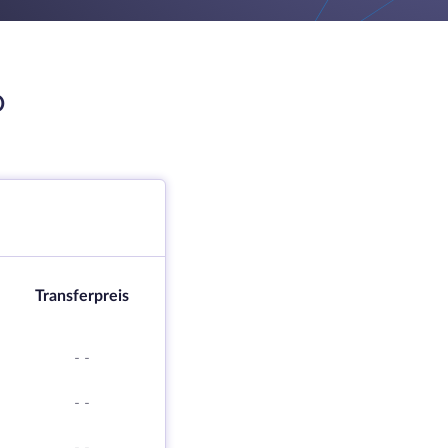
O
Transferpreis
-
-
-
-