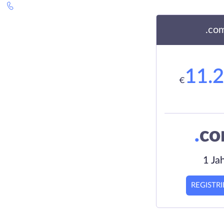
.co
11.
€
.
c
1 Ja
REGISTR