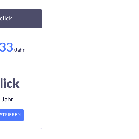
.click
.33
/Jahr
lick
 Jahr
STRIEREN