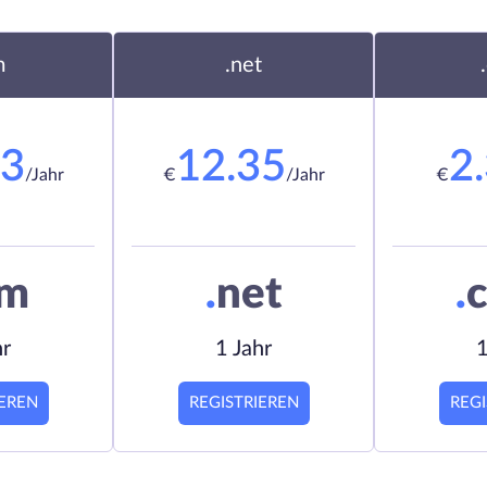
m
.net
23
12.35
2
/Jahr
€
/Jahr
€
om
.
net
.
c
hr
1 Jahr
1
IEREN
REGISTRIEREN
REGI