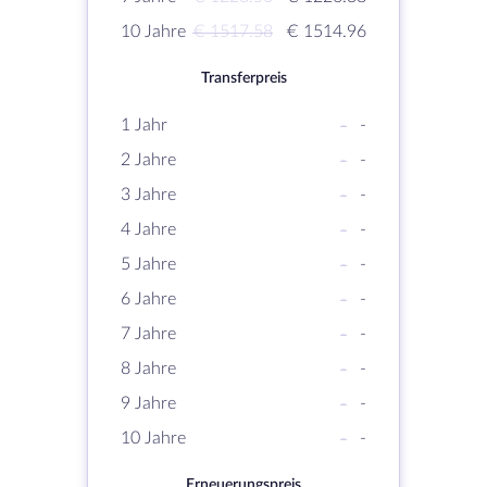
10 Jahre
€ 1517.58
€ 1514.96
Transferpreis
1 Jahr
-
-
2 Jahre
-
-
3 Jahre
-
-
4 Jahre
-
-
5 Jahre
-
-
6 Jahre
-
-
7 Jahre
-
-
8 Jahre
-
-
9 Jahre
-
-
10 Jahre
-
-
Erneuerungspreis