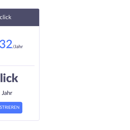
.click
.32
/Jahr
lick
 Jahr
STRIEREN