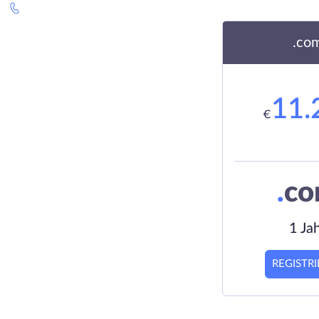
.co
11.
€
.
c
1 Ja
REGISTR