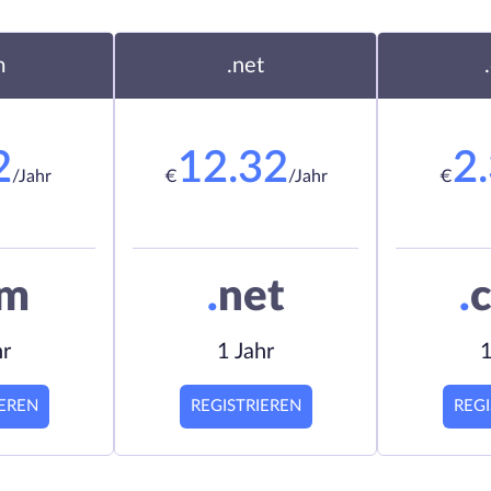
m
.net
2
12.32
2
/Jahr
€
/Jahr
€
om
.
net
.
c
hr
1 Jahr
1
IEREN
REGISTRIEREN
REGI