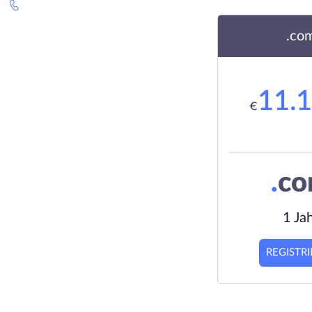
.co
11.
€
.
c
1 Ja
REGISTR