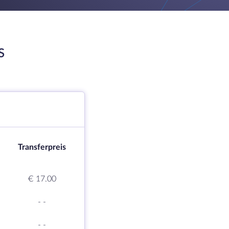
S
Transferpreis
€ 17.00
-
-
-
-