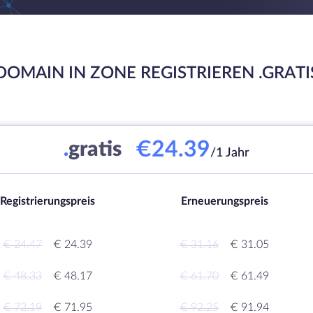
DOMAIN IN ZONE REGISTRIEREN .GRATI
€24.39
.
gratis
/1 Jahr
Registrierungspreis
Erneuerungspreis
€ 24.47
€ 24.39
€ 31.16
€ 31.05
€ 48.33
€ 48.17
€ 61.70
€ 61.49
€ 72.19
€ 71.95
€ 92.25
€ 91.94