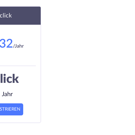
.click
.32
/Jahr
lick
 Jahr
STRIEREN