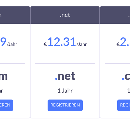
m
.net
19
12.31
2
/Jahr
€
/Jahr
€
om
.
net
.
c
hr
1 Jahr
1
IEREN
REGISTRIEREN
REGI