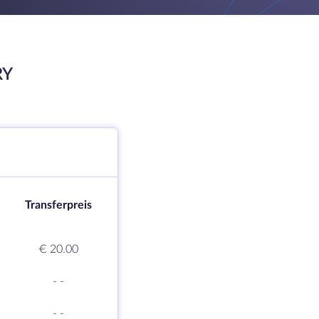
RY
Transferpreis
€ 20.00
-
-
-
-