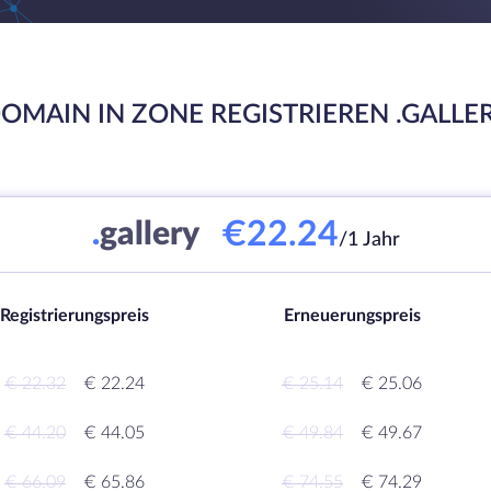
OMAIN IN ZONE REGISTRIEREN .GALLE
€22.24
.
gallery
/1 Jahr
Registrierungspreis
Erneuerungspreis
€ 22.32
€ 22.24
€ 25.14
€ 25.06
€ 44.20
€ 44.05
€ 49.84
€ 49.67
€ 66.09
€ 65.86
€ 74.55
€ 74.29