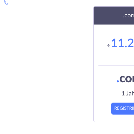
.co
11.
€
.
c
1 Ja
REGISTR