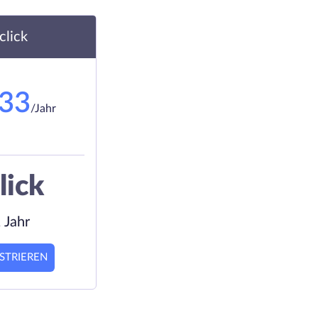
.click
.33
/Jahr
lick
 Jahr
STRIEREN