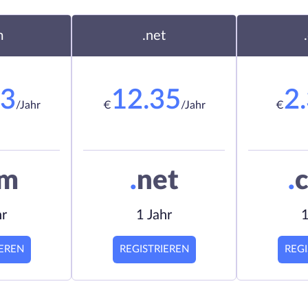
m
.net
23
12.35
2
/Jahr
€
/Jahr
€
om
.
net
.
c
hr
1 Jahr
1
IEREN
REGISTRIEREN
REGI