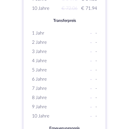
10 Jahre
€ 72.06
€ 71.94
Transferpreis
1 Jahr
-
-
2 Jahre
-
-
3 Jahre
-
-
4 Jahre
-
-
5 Jahre
-
-
6 Jahre
-
-
7 Jahre
-
-
8 Jahre
-
-
9 Jahre
-
-
10 Jahre
-
-
Erneuerungspreis