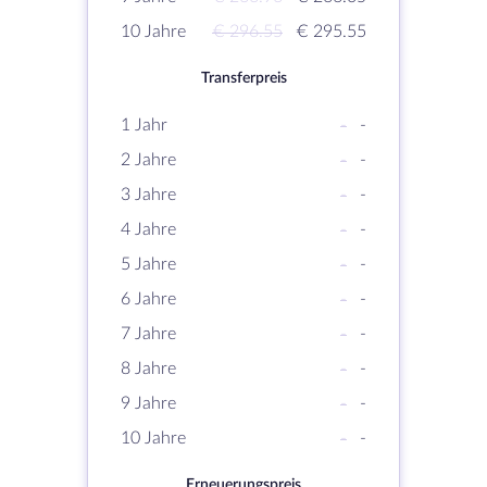
10 Jahre
€ 296.55
€ 295.55
Transferpreis
1 Jahr
-
-
2 Jahre
-
-
3 Jahre
-
-
4 Jahre
-
-
5 Jahre
-
-
6 Jahre
-
-
7 Jahre
-
-
8 Jahre
-
-
9 Jahre
-
-
10 Jahre
-
-
Erneuerungspreis