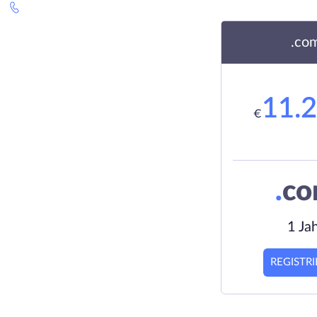
.co
11.
€
.
c
1 Ja
REGISTR