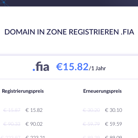
DOMAIN IN ZONE REGISTRIEREN .FIA
.
fia
€15.82
/1 Jahr
Registrierungspreis
Erneuerungspreis
€ 15.87
€ 15.82
€ 30.20
€ 30.10
€ 90.33
€ 90.02
€ 59.79
€ 59.59