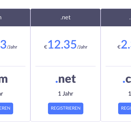
m
.net
23
12.35
2
/Jahr
€
/Jahr
€
om
.
net
.
c
hr
1 Jahr
1
IEREN
REGISTRIEREN
REGI