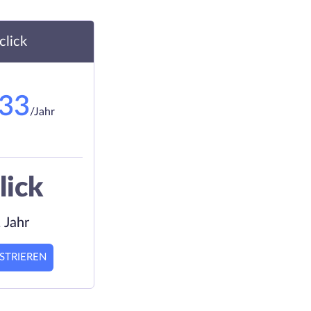
.click
.33
/Jahr
lick
 Jahr
STRIEREN