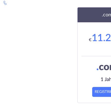
.co
11.
€
.
c
1 Ja
REGISTR