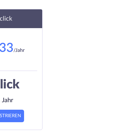
.click
.33
/Jahr
lick
 Jahr
STRIEREN