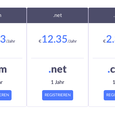
m
.net
23
12.35
2
/Jahr
€
/Jahr
€
om
.
net
.
c
hr
1 Jahr
1
IEREN
REGISTRIEREN
REGI