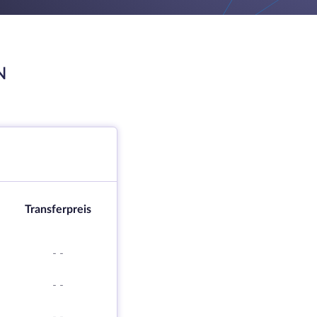
N
Transferpreis
-
-
-
-