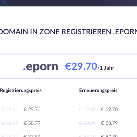
DOMAIN IN ZONE REGISTRIEREN .EPOR
.
eporn
€29.70
/1 Jahr
Registrierungspreis
Erneuerungspreis
€ 29.80
€ 29.70
€ 29.80
€ 29.70
€ 58.99
€ 58.79
€ 58.99
€ 58.79